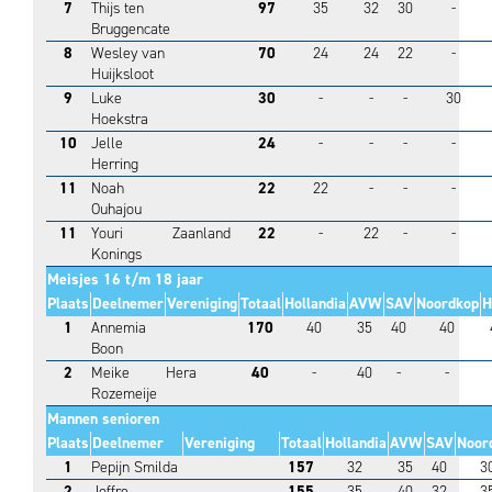
7
Thijs ten
97
35
32
30
-
Bruggencate
8
Wesley van
70
24
24
22
-
Huijksloot
9
Luke
30
-
-
-
30
Hoekstra
10
Jelle
24
-
-
-
-
Herring
11
Noah
22
22
-
-
-
Ouhajou
11
Youri
Zaanland
22
-
22
-
-
Konings
Meisjes 16 t/m 18 jaar
Plaats
Deelnemer
Vereniging
Totaal
Hollandia
AVW
SAV
Noordkop
H
1
Annemia
170
40
35
40
40
Boon
2
Meike
Hera
40
-
40
-
-
Rozemeije
Mannen senioren
Plaats
Deelnemer
Vereniging
Totaal
Hollandia
AVW
SAV
Noor
1
Pepijn Smilda
157
32
35
40
3
2
Joffre
155
35
40
32
3