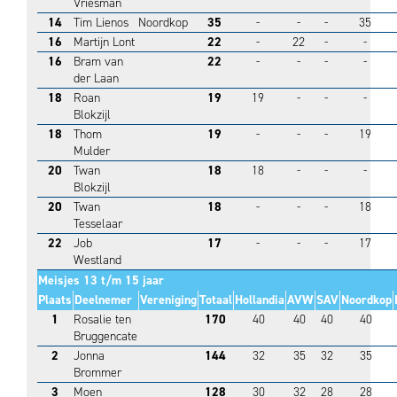
Vriesman
14
Tim Lienos
Noordkop
35
-
-
-
35
16
Martijn Lont
22
-
22
-
-
16
Bram van
22
-
-
-
-
der Laan
18
Roan
19
19
-
-
-
Blokzijl
18
Thom
19
-
-
-
19
Mulder
20
Twan
18
18
-
-
-
Blokzijl
20
Twan
18
-
-
-
18
Tesselaar
22
Job
17
-
-
-
17
Westland
Meisjes 13 t/m 15 jaar
Plaats
Deelnemer
Vereniging
Totaal
Hollandia
AVW
SAV
Noordkop
1
Rosalie ten
170
40
40
40
40
Bruggencate
2
Jonna
144
32
35
32
35
Brommer
3
Moen
128
30
32
28
28