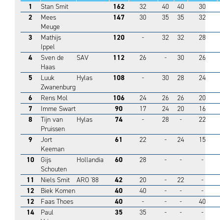
1
Stan Smit
162
32
40
40
30
2
Mees
147
30
35
35
32
Meuge
3
Mathijs
120
-
32
32
28
Ippel
4
Sven de
SAV
112
26
-
30
26
Haas
5
Luuk
Hylas
108
-
30
28
24
Zwanenburg
6
Rens Mol
106
24
26
26
20
7
Imme Swart
90
17
24
20
16
8
Tijn van
Hylas
74
-
28
-
22
Pruissen
9
Jort
61
22
-
24
15
Keeman
10
Gijs
Hollandia
60
28
-
-
-
Schouten
11
Niels Smit
ARO '88
42
20
-
22
-
12
Biek Komen
40
40
-
-
-
12
Faas Thoes
40
-
-
-
40
14
Paul
35
35
-
-
-