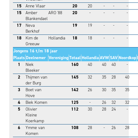
15
Anne Vlaar
20
20
-
-
-
15
Amber
ARO '88
20
-
-
-
-
Blankendael
17
Neva
19
19
-
-
-
Berkhof
18
Kim de
Hollandia
18
18
-
-
-
Greeuw
Jongens 16 t/m 18 jaar
Plaats
Deelnemer
Vereniging
Totaal
Hollandia
AVW
SAV
Noordkop
1
Niek
160
40
40
40
-
Bleeker
2
Thijmen van
145
32
35
28
40
der Burg
3
Boet van
142
26
30
35
35
Hove
4
Biek Komen
125
-
26
32
32
5
Olivier
112
30
28
24
-
Kleine
Koerkamp
6
Ymme van
108
28
-
26
28
Komen