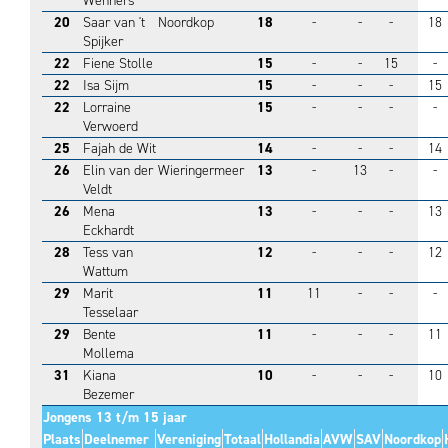
Wenners
20
Saar van 't
Noordkop
18
-
-
-
18
Spijker
22
Fiene Stolle
15
-
-
15
-
22
Isa Sijm
15
-
-
-
15
22
Lorraine
15
-
-
-
-
Verwoerd
25
Fajah de Wit
14
-
-
-
14
26
Elin van der
Wieringermeer
13
-
13
-
-
Veldt
26
Mena
13
-
-
-
13
Eckhardt
28
Tess van
12
-
-
-
12
Wattum
29
Marit
11
11
-
-
-
Tesselaar
29
Bente
11
-
-
-
11
Mollema
31
Kiana
10
-
-
-
10
Bezemer
Jongens 13 t/m 15 jaar
Plaats
Deelnemer
Vereniging
Totaal
Hollandia
AVW
SAV
Noordkop