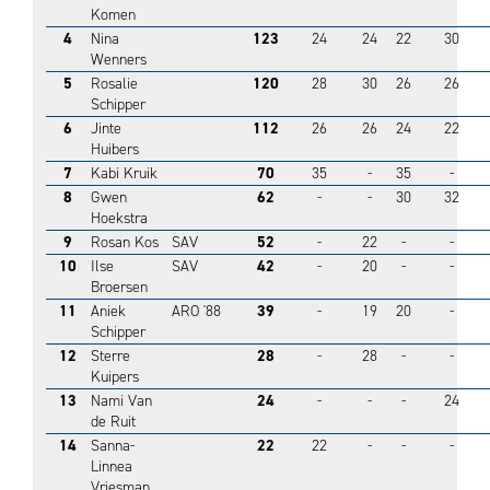
Komen
4
Nina
123
24
24
22
30
Wenners
5
Rosalie
120
28
30
26
26
Schipper
6
Jinte
112
26
26
24
22
Huibers
7
Kabi Kruik
70
35
-
35
-
8
Gwen
62
-
-
30
32
Hoekstra
9
Rosan Kos
SAV
52
-
22
-
-
10
Ilse
SAV
42
-
20
-
-
Broersen
11
Aniek
ARO '88
39
-
19
20
-
Schipper
12
Sterre
28
-
28
-
-
Kuipers
13
Nami Van
24
-
-
-
24
de Ruit
14
Sanna-
22
22
-
-
-
Linnea
Vriesman