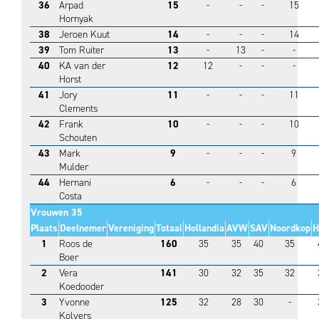
36
Arpad
15
-
-
-
15
Hornyak
38
Jeroen Kuut
14
-
-
-
14
39
Tom Ruiter
13
-
13
-
-
40
KA van der
12
12
-
-
-
Horst
41
Jory
11
-
-
-
11
Clements
42
Frank
10
-
-
-
10
Schouten
43
Mark
9
-
-
-
9
Mulder
44
Hernani
6
-
-
-
6
Costa
Vrouwen 35
Plaats
Deelnemer
Vereniging
Totaal
Hollandia
AVW
SAV
Noordkop
H
1
Roos de
160
35
35
40
35
Boer
2
Vera
141
30
32
35
32
Koedooder
3
Yvonne
125
32
28
30
-
Kolvers