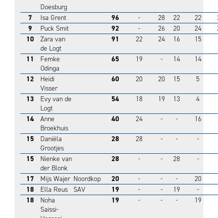
Doesburg
7
Isa Grent
96
-
28
22
22
9
Puck Smit
92
-
26
20
24
10
Zara van
91
22
24
16
15
de Logt
11
Femke
65
19
-
14
14
Odinga
12
Heidi
60
20
20
15
5
Visser
13
Evy van de
54
18
19
13
4
Logt
14
Anne
40
24
-
-
16
Broekhuis
15
Daniëla
28
28
-
-
-
Grootjes
15
Nienke van
28
-
-
28
-
der Blonk
17
Mijs Wajer
Noordkop
20
-
-
-
20
18
Ella Reus
SAV
19
-
-
19
-
18
Noha
19
-
-
-
19
Saissi-