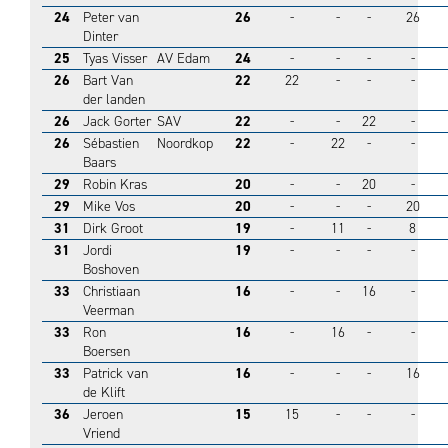
24
Peter van
26
-
-
-
26
Dinter
25
Tyas Visser
AV Edam
24
-
-
-
-
26
Bart Van
22
22
-
-
-
der landen
26
Jack Gorter
SAV
22
-
-
22
-
26
Sébastien
Noordkop
22
-
22
-
-
Baars
29
Robin Kras
20
-
-
20
-
29
Mike Vos
20
-
-
-
20
31
Dirk Groot
19
-
11
-
8
31
Jordi
19
-
-
-
-
Boshoven
33
Christiaan
16
-
-
16
-
Veerman
33
Ron
16
-
16
-
-
Boersen
33
Patrick van
16
-
-
-
16
de Klift
36
Jeroen
15
15
-
-
-
Vriend