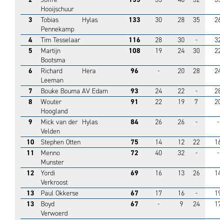
Hooijschuur
3
Tobias
Hylas
133
30
28
35
2
Pennekamp
4
Tim Tesselaar
116
28
30
-
3
5
Martijn
108
19
24
30
2
Bootsma
6
Richard
Hera
96
-
20
28
2
Leeman
7
Bouke Bouma
AV Edam
93
24
22
-
2
8
Wouter
91
22
19
7
2
Hoogland
9
Mick van der
Hylas
84
26
26
-
-
Velden
10
Stephen Otten
75
14
12
22
1
11
Menno
72
40
32
-
-
Munster
12
Yordi
69
16
13
26
1
Verkroost
13
Paul Okkerse
67
17
16
-
1
13
Boyd
67
-
9
24
1
Verwoerd