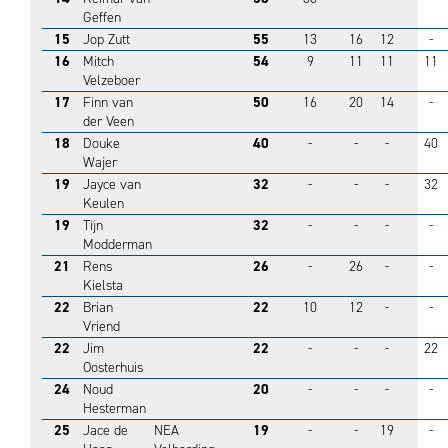
Geffen
15
Jop Zutt
55
13
16
12
-
16
Mitch
54
9
11
11
11
Velzeboer
17
Finn van
50
16
20
14
-
der Veen
18
Douke
40
-
-
-
40
Wajer
19
Jayce van
32
-
-
-
32
Keulen
19
Tijn
32
-
-
-
-
Modderman
21
Rens
26
-
26
-
-
Kielsta
22
Brian
22
10
12
-
-
Vriend
22
Jim
22
-
-
-
22
Oosterhuis
24
Noud
20
-
-
-
-
Hesterman
25
Jace de
NEA
19
-
-
19
-