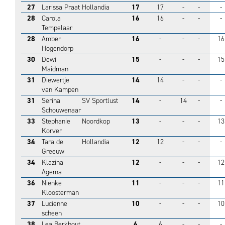
27
Larissa Praat
Hollandia
17
17
-
-
-
28
Carola
16
16
-
-
-
Tempelaar
28
Amber
16
-
-
-
16
Hogendorp
30
Dewi
15
-
-
-
15
Maidman
31
Diewertje
14
14
-
-
-
van Kampen
31
Serina
SV Sportlust
14
-
14
-
-
Schouwenaar
33
Stephanie
Noordkop
13
-
-
-
13
Korver
34
Tara de
Hollandia
12
12
-
-
-
Greeuw
34
Klazina
12
-
-
-
12
Agema
36
Nienke
11
-
-
-
11
Kloosterman
37
Lucienne
10
-
-
-
10
scheen
38
Lea Berkhout
6
6
-
-
-