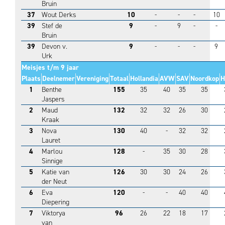
Bruin
37
Wout Derks
10
-
-
-
10
39
Stef de
9
-
9
-
-
Bruin
39
Devon v.
9
-
-
-
9
Urk
Meisjes t/m 9 jaar
Plaats
Deelnemer
Vereniging
Totaal
Hollandia
AVW
SAV
Noordkop
H
1
Benthe
155
35
40
35
35
Jaspers
2
Maud
132
32
32
26
30
Kraak
3
Nova
130
40
-
32
32
Lauret
4
Marlou
128
-
35
30
28
Sinnige
5
Katie van
126
30
30
24
26
der Neut
6
Eva
120
-
-
40
40
Diepering
7
Viktorya
96
26
22
18
17
van