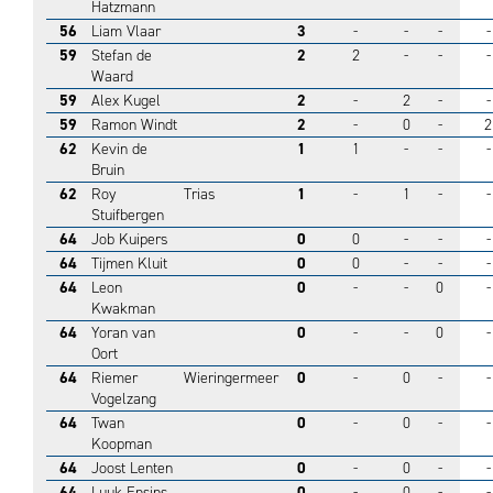
Hatzmann
56
Liam Vlaar
3
-
-
-
-
59
Stefan de
2
2
-
-
-
Waard
59
Alex Kugel
2
-
2
-
-
59
Ramon Windt
2
-
0
-
2
62
Kevin de
1
1
-
-
-
Bruin
62
Roy
Trias
1
-
1
-
-
Stuifbergen
64
Job Kuipers
0
0
-
-
-
64
Tijmen Kluit
0
0
-
-
-
64
Leon
0
-
-
0
-
Kwakman
64
Yoran van
0
-
-
0
-
Oort
64
Riemer
Wieringermeer
0
-
0
-
-
Vogelzang
64
Twan
0
-
0
-
-
Koopman
64
Joost Lenten
0
-
0
-
-
64
Luuk Ensins
0
-
0
-
-