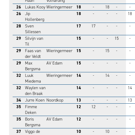
Haan
Volharding
26
Lukas Kooy
Wieringermeer
18
-
18
-
-
26
Jip
18
-
-
-
18
Hollenberg
28
Sven
17
17
-
-
-
Sillessen
29
Silvijn van
15
-
-
15
-
Til
29
Faas van
Wieringermeer
15
-
15
-
-
der Veldt
29
Max
AV Edam
15
-
-
-
-
Bergsma
32
Luuk
Wieringermeer
14
-
14
-
-
Miedema
32
Waylen van
14
-
-
-
14
den Braak
34
Jurre Koen
Noordkop
13
-
-
-
13
35
Fimme
12
12
-
-
-
Deken
35
Boris
AV Edam
12
-
-
-
-
Bergsma
37
Viggo de
10
-
10
-
-