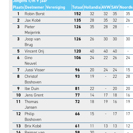
Jongens t/m 9 jaar
Plaats
Deelnemer
Vereniging
Totaal
Hollandia
AVW
SAV
Noordk
1
Robin Borst
152
32
32
35
35
2
Jax Kobé
135
28
35
32
26
3
Pieter
126
35
28
28
-
Meijerink
3
Joop van
126
26
30
30
30
Brug
5
Vincent Orij
120
40
40
40
-
6
Gino
106
24
22
26
24
Neuvel
7
Jussi Visser
96
20
24
24
15
8
Christof
93
19
-
22
28
Boshoven
9
Ibe Duin
81
22
-
20
20
10
Jens Grent
77
14
17
18
16
11
Thomas
72
18
19
16
19
Jansen
12
Philip
66
15
-
17
17
Boshoven
13
Brix Kobé
61
11
13
13
12
14
Reimar van
58
30
-
-
-