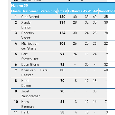
Mannen 35
Plaats
Deelnemer
Vereniging
Totaal
Hollandia
AVW
SAV
Noordkop
1
Glen Vriend
160
40
35
40
35
2
Xander
134
28
32
30
30
Breton
3
Roderick
124
30
24
28
28
Visser
4
Michiel van
106
26
20
26
22
der Starre
5
Bart
97
24
19
24
19
Stavenuiter
6
Daan Glorie
92
-
30
-
32
7
Koen van
Hera
80
-
-
-
40
Haaster
8
Karel
70
18
17
18
-
Deken
8
Joost
70
-
-
35
-
Zaunbrecher
10
Kees
61
13
12
14
7
Bierman
11
Henk
58
14
15
-
13