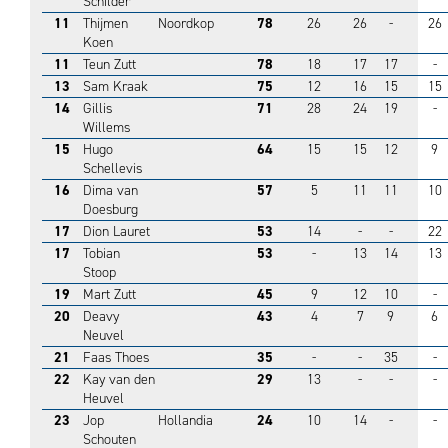
Schilder
11
Thijmen
Noordkop
78
26
26
-
26
Koen
11
Teun Zutt
78
18
17
17
-
13
Sam Kraak
75
12
16
15
15
14
Gillis
71
28
24
19
-
Willems
15
Hugo
64
15
15
12
9
Schellevis
16
Dima van
57
5
11
11
10
Doesburg
17
Dion Lauret
53
14
-
-
22
17
Tobian
53
-
13
14
13
Stoop
19
Mart Zutt
45
9
12
10
-
20
Deavy
43
4
7
9
6
Neuvel
21
Faas Thoes
35
-
-
35
-
22
Kay van den
29
13
-
-
-
Heuvel
23
Jop
Hollandia
24
10
14
-
-
Schouten