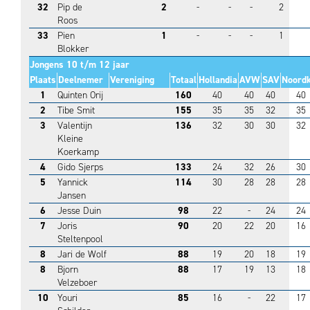
32
Pip de
2
-
-
-
2
Roos
33
Pien
1
-
-
-
1
Blokker
Jongens 10 t/m 12 jaar
Plaats
Deelnemer
Vereniging
Totaal
Hollandia
AVW
SAV
Noord
1
Quinten Orij
160
40
40
40
40
2
Tibe Smit
155
35
35
32
35
3
Valentijn
136
32
30
30
32
Kleine
Koerkamp
4
Gido Sjerps
133
24
32
26
30
5
Yannick
114
30
28
28
28
Jansen
6
Jesse Duin
98
22
-
24
24
7
Joris
90
20
22
20
16
Steltenpool
8
Jari de Wolf
88
19
20
18
19
8
Bjorn
88
17
19
13
18
Velzeboer
10
Youri
85
16
-
22
17