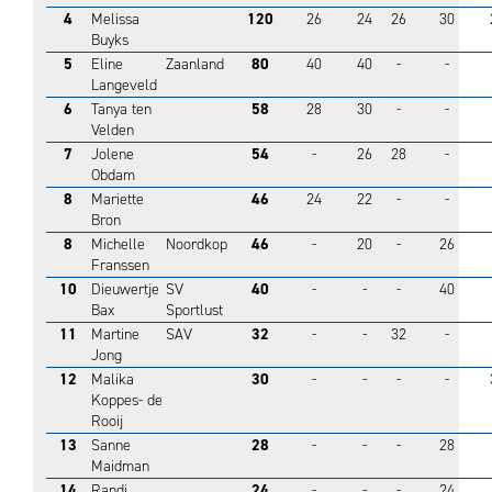
4
Melissa
120
26
24
26
30
Buyks
5
Eline
Zaanland
80
40
40
-
-
Langeveld
6
Tanya ten
58
28
30
-
-
Velden
7
Jolene
54
-
26
28
-
Obdam
8
Mariette
46
24
22
-
-
Bron
8
Michelle
Noordkop
46
-
20
-
26
Franssen
10
Dieuwertje
SV
40
-
-
-
40
Bax
Sportlust
11
Martine
SAV
32
-
-
32
-
Jong
12
Malika
30
-
-
-
-
Koppes- de
Rooij
13
Sanne
28
-
-
-
28
Maidman
14
Randi
24
-
-
-
24