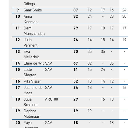
Odinga
9
Saar Smits
87
12
17
16
24
10
Anna
82
24
-
28
30
Keeman
11
Demi
79
17
18
17
17
Manshanden
12
Julia
76
14
15
14
19
Verment
13
Eva
70
35
35
-
-
Meijerink
14
Eline de Wit
SAV
67
32
-
35
-
15
Lotte
SAV
61
15
24
-
-
Slagter
16
Kiki Visser
52
10
14
12
-
17
Jasmine de
SAV
34
18
-
-
16
Haas
18
Julia
ARO '88
29
-
16
13
-
Schipper
19
Daphne
19
19
-
-
-
Molenaar
20
Faya
SAV
18
-
-
18
-