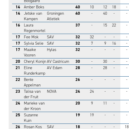
Boogaard
14
Amber Boks
40
10
12
18
-
14
Jetske van
Groningen
40
-
40
-
-
Kampen
Atletiek
16
Laura
37
-
15
22
-
Regenmortel
17
Fee Mok
SAV
32
32
-
-
-
17
Sylvia Selie
SAV
32
7
9
16
-
17
Maaike
Hylas
32
-
-
-
-
Vooren
20
Cheryl Konijn
AV Castricum
30
-
30
-
-
21
Eline
AV Edam
28
-
28
-
-
Runderkamp
22
Bente
26
-
-
-
-
Appelman
23
Talisa van
NOVA
24
24
-
-
-
der Fruit
24
Marieke van
20
9
11
-
-
der Kroon
25
Suzanne
19
19
-
-
-
Kuin
26
Rosan Kos
SAV
18
-
-
-
18