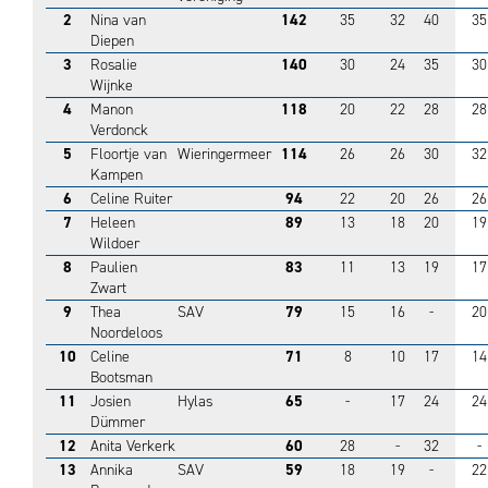
2
Nina van
142
35
32
40
35
Diepen
3
Rosalie
140
30
24
35
30
Wijnke
4
Manon
118
20
22
28
28
Verdonck
5
Floortje van
Wieringermeer
114
26
26
30
32
Kampen
6
Celine Ruiter
94
22
20
26
26
7
Heleen
89
13
18
20
19
Wildoer
8
Paulien
83
11
13
19
17
Zwart
9
Thea
SAV
79
15
16
-
20
Noordeloos
10
Celine
71
8
10
17
14
Bootsman
11
Josien
Hylas
65
-
17
24
24
Dümmer
12
Anita Verkerk
60
28
-
32
-
13
Annika
SAV
59
18
19
-
22