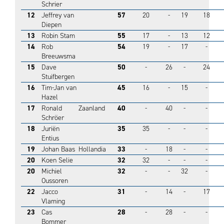
Schrier
12
Jeffrey van
57
20
-
19
18
Diepen
13
Robin Stam
55
17
-
13
12
14
Rob
54
19
-
17
-
Breeuwsma
15
Dave
50
-
26
-
24
Stuifbergen
16
Tim-Jan van
45
16
-
15
-
Hazel
17
Ronald
Zaanland
40
-
40
-
-
Schröer
18
Juriën
35
35
-
-
-
Entius
19
Johan Baas
Hollandia
33
-
18
-
-
20
Koen Selie
32
32
-
-
-
20
Michiel
32
-
-
32
-
Oussoren
22
Jacco
31
-
14
-
17
Vlaming
23
Cas
28
-
28
-
-
Bommer