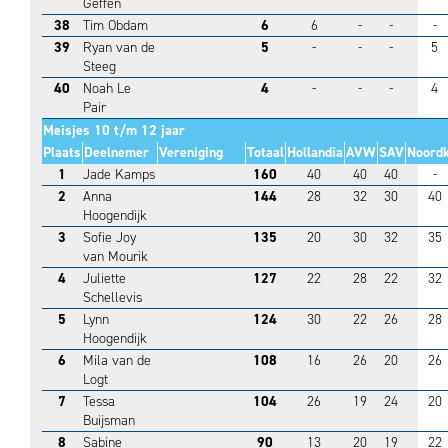
Geffen
38
Tim Obdam
6
6
-
-
-
39
Ryan van de
5
-
-
-
5
Steeg
40
Noah Le
4
-
-
-
4
Pair
Meisjes 10 t/m 12 jaar
Plaats
Deelnemer
Vereniging
Totaal
Hollandia
AVW
SAV
Noord
1
Jade Kamps
160
40
40
40
-
2
Anna
144
28
32
30
40
Hoogendijk
3
Sofie Joy
135
20
30
32
35
van Mourik
4
Juliette
127
22
28
22
32
Schellevis
5
Lynn
124
30
22
26
28
Hoogendijk
6
Mila van de
108
16
26
20
26
Logt
7
Tessa
104
26
19
24
20
Buijsman
8
Sabine
90
13
20
19
22