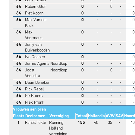
64
Ruben Otter
0
-
0
-
-
64
Piet Koorn
0
-
-
-
0
64
Max Van der
0
-
-
-
0
Kruk
64
Max
0
-
-
-
0
Voermans
64
Jerry van
0
-
-
-
0
Duivenbooden
64
Ivo Geenen
0
-
-
-
0
64
Jermo Agema
Noordkop
0
-
-
-
0
64
Joost
Noordkop
0
-
0
-
0
Veenstra
64
Daan Beneker
0
-
-
-
0
64
Rick Rebel
0
-
-
-
0
64
Gé Broers
0
-
-
-
0
64
Niek Pronk
0
-
-
-
-
Vrouwen senioren
Plaats
Deelnemer
Vereniging
Totaal
Hollandia
AVW
SAV
Noord
1
Fanos Tekle
Running
155
40
35
-
40
Holland
vereniging