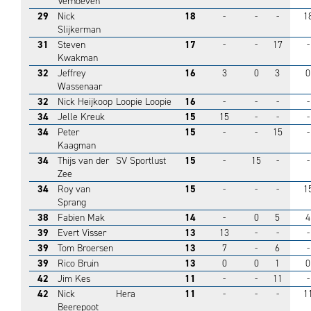
Verhoeven
29
Nick
18
-
-
-
1
Slijkerman
31
Steven
17
-
-
17
-
Kwakman
32
Jeffrey
16
3
0
3
0
Wassenaar
32
Nick Heijkoop
Loopie Loopie
16
-
-
-
-
34
Jelle Kreuk
15
15
-
-
-
34
Peter
15
-
-
15
-
Kaagman
34
Thijs van der
SV Sportlust
15
-
15
-
-
Zee
34
Roy van
15
-
-
-
1
Sprang
38
Fabien Mak
14
-
0
5
4
39
Evert Visser
13
13
-
-
-
39
Tom Broersen
13
7
-
6
-
39
Rico Bruin
13
0
0
1
0
42
Jim Kes
11
-
-
11
-
42
Nick
Hera
11
-
-
-
1
Beerepoot