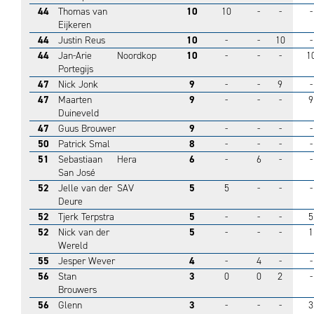
44
Thomas van
10
10
-
-
-
Eijkeren
44
Justin Reus
10
-
-
10
-
44
Jan-Arie
Noordkop
10
-
-
-
1
Portegijs
47
Nick Jonk
9
-
-
9
-
47
Maarten
9
-
-
-
9
Duineveld
47
Guus Brouwer
9
-
-
-
-
50
Patrick Smal
8
-
-
-
-
51
Sebastiaan
Hera
6
-
6
-
-
San José
52
Jelle van der
SAV
5
5
-
-
-
Deure
52
Tjerk Terpstra
5
-
-
-
5
52
Nick van der
5
-
-
-
1
Wereld
55
Jesper Wever
4
-
4
-
-
56
Stan
3
0
0
2
-
Brouwers
56
Glenn
3
-
-
-
3