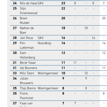
24
Nils de Haas
SAV
23
8
-
8
7
25
Stijn
22
-
-
-
-
Groenewoud
26
Bram
20
-
-
-
20
Mulder
27
Nathan de
18
-
18
-
-
Boer
28
Jari Reus
SAV
16
-
-
16
-
29
Pim
Noordkop
14
-
-
-
14
Lutterman
30
Sam
12
-
-
-
12
Hollenberg
31
Berat Yasar
11
11
-
-
-
31
Ids Boonstra
11
-
-
-
11
33
Milo Talen
Wieringermeer
10
-
10
-
-
34
Julian
9
-
9
-
-
Brouwers
35
Thijs Brems
Wieringermeer
8
-
8
-
-
35
Floris
8
-
-
-
8
Poortvliet
37
Faas van
7
7
-
-
-