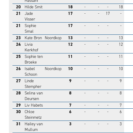
Hassani
20
Hilde Smit
18
-
-
-
18
21
Jade
17
-
-
17
-
Visser
21
Sophie
17
-
-
-
-
Smal
23
Kate Bron
Noordkop
13
-
-
-
13
24
Livia
12
-
-
-
12
Kerkhof
25
Sophie ten
11
-
-
-
11
Broeke
26
Isabel
Noordkop
10
-
-
-
10
Schoon
27
Linde
9
-
-
-
9
Stempher
28
Selina van
8
-
-
-
8
Deursen
29
Liv Habets
7
-
-
-
7
30
Chloe
6
-
-
-
6
Steinmetz
31
Hailey van
3
-
-
-
3
Mullum