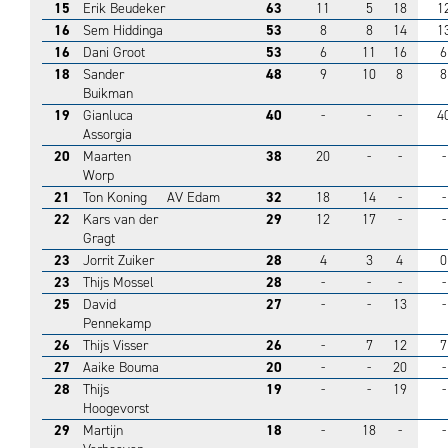
15
Erik Beudeker
63
11
5
18
1
16
Sem Hiddinga
53
8
8
14
1
16
Dani Groot
53
6
11
16
6
18
Sander
48
9
10
8
8
Buikman
19
Gianluca
40
-
-
-
4
Assorgia
20
Maarten
38
20
-
-
-
Worp
21
Ton Koning
AV Edam
32
18
14
-
-
22
Kars van der
29
12
17
-
-
Gragt
23
Jorrit Zuiker
28
4
3
4
0
23
Thijs Mossel
28
-
-
-
-
25
David
27
-
-
13
-
Pennekamp
26
Thijs Visser
26
-
7
12
7
27
Aaike Bouma
20
-
-
20
-
28
Thijs
19
-
-
19
-
Hoogevorst
29
Martijn
18
-
18
-
-