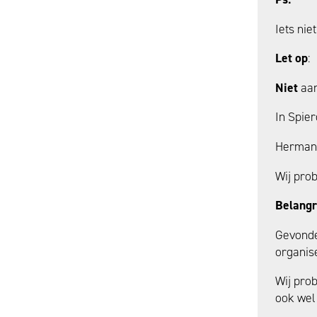
Iets nie
Let op
:
Niet
aan
In Spier
Herman 
Wij prob
Belangr
Gevond
organis
Wij prob
ook wel 