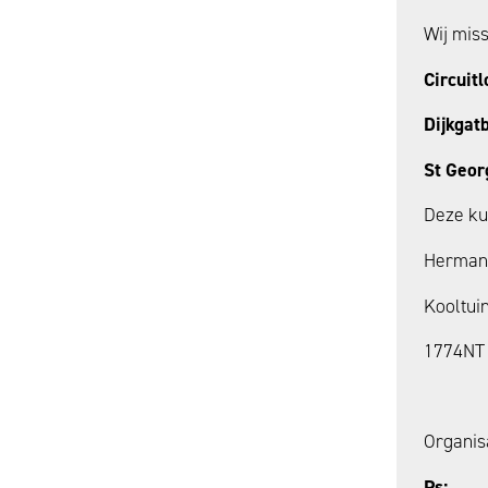
Wij mis
Circuit
Dijkgat
St Geor
Deze ku
Herma
Kooltui
1774NT
Organis
Ps: