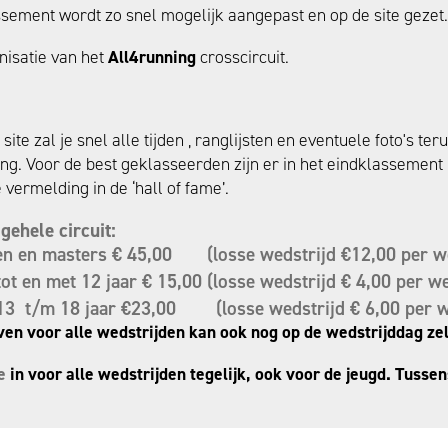
ssement wordt zo snel mogelijk aangepast en op de site gezet.
nisatie van het
All4running
crosscircuit.
site zal je snel alle tijden , ranglijsten en eventuele foto's ter
ng. Voor de best geklasseerden zijn er in het eindklassement
 vermelding in de ‘hall of fame’.
gehele circuit:
en en masters € 45,00 (losse wedstrijd €12,00 per we
ot en met 12 jaar € 15,00 (losse wedstrijd € 4,00 per we
13 t/m 18 jaar €23,00 (losse wedstrijd € 6,00 per w
jven voor alle wedstrijden kan ook nog op de wedstrijddag z
e
in voor alle wedstrijden tegelijk, ook voor de jeugd. Tusse