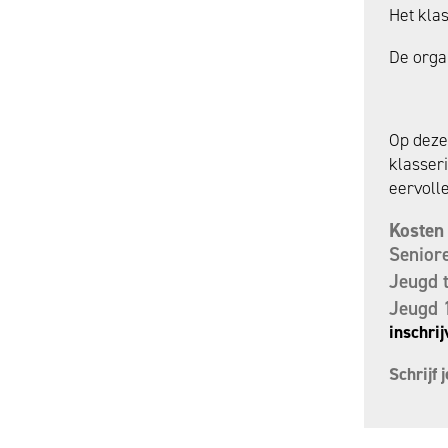
Het kla
De orga
Op deze 
klasseri
eervolle
Kosten 
Senior
Jeugd t
Jeugd 
inschri
Schrijf j