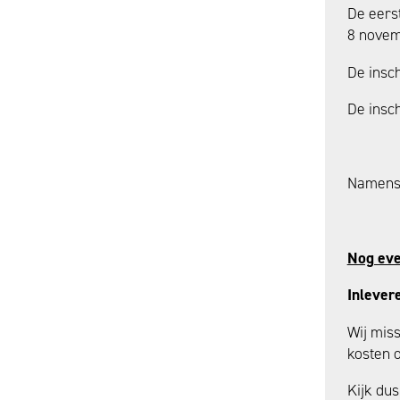
De eerst
8 novem
De insc
De insch
Namens 
Nog eve
Inlever
Wij miss
kosten o
Kijk du