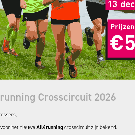
4running Crosscircuit 2026
rossers,
 voor het nieuwe
All4running
crosscircuit zijn bekend.