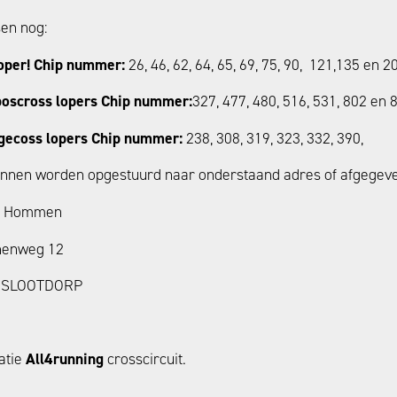
sen nog:
loper! Chip nummer:
26, 46, 62, 64, 65, 69, 75, 90, 121,135 en 2
boscross lopers Chip nummer:
327, 477, 480, 516, 531, 802 en 
gecoss lopers Chip nummer:
238, 308, 319, 323, 332, 390,
nnen worden opgestuurd naar onderstaand adres of afgegeven
n Hommen
nenweg 12
 SLOOTDORP
atie
All4running
crosscircuit.